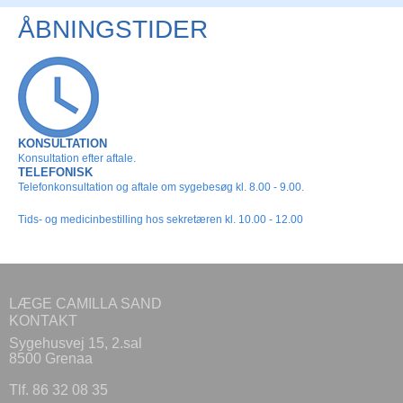
ÅBNINGSTIDER
KONSULTATION
Konsultation efter aftale.
TELEFONISK
Telefonkonsultation og aftale om sygebesøg kl. 8.00 - 9.00.
Tids- og medicinbestilling hos sekretæren kl. 10.00 - 12.00
LÆGE CAMILLA SAND
KONTAKT
Sygehusvej 15, 2.sal
8500 Grenaa
Tlf. 86 32 08 35