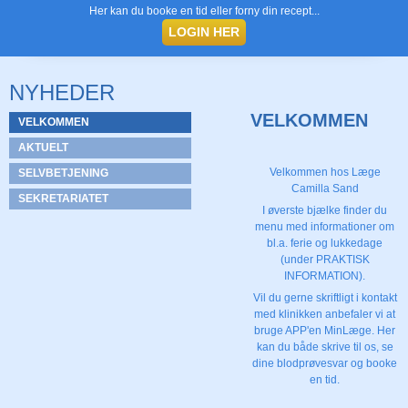
Her kan du booke en tid eller forny din recept...
LOGIN HER
NYHEDER
VELKOMMEN
VELKOMMEN
AKTUELT
Velkommen hos Læge
SELVBETJENING
Camilla Sand
SEKRETARIATET
I øverste bjælke finder du
menu med informationer om
bl.a. ferie og lukkedage
(under PRAKTISK
INFORMATION).
Vil du gerne skriftligt i kontakt
med klinikken anbefaler vi at
bruge APP'en MinLæge. Her
kan du både skrive til os, se
dine blodprøvesvar og booke
en tid.